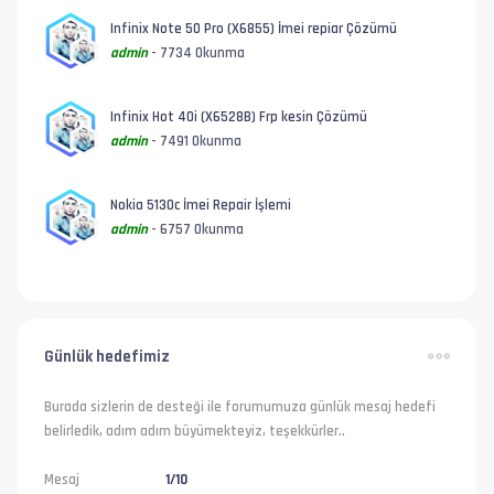
Infinix Note 50 Pro (X6855) İmei repiar Çözümü
admin
- 7734 Okunma
Infinix Hot 40i (X6528B) Frp kesin Çözümü
admin
- 7491 Okunma
Nokia 5130c İmei Repair İşlemi
admin
- 6757 Okunma
Günlük hedefimiz
Burada sizlerin de desteği ile forumumuza günlük mesaj hedefi
belirledik, adım adım büyümekteyiz, teşekkürler..
Mesaj
1/10