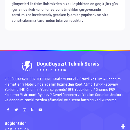
şikayetleri iletisim linkimizden bize ulaşıldıktan en geç 3 (üç) gün
içerisinde ilgili kanunlar ve yönetmelikler çerçevesinde
tarafımızca incelenerek, gereken işlemler yapılacak ve site
yöneticilerimiz tarafından bilgi verilecektir.
DoğuBayazıt Teknik Servis
Repair Team
? DOĞUBAYAZIT CEP TELEFONU TAMİR MERKEZİ ?️ Ücretli Yazılım & Donanım
Hizmetleri ? Mobil Cihaz Yazılım Hizmetleri Root Atma TWRP Recovery
Yükleme IMEI Onarımı (Yasal çerçevede) EFS Yedekleme / Onarma FRP
Kaldırma Mi Account Bypass ? Genel Donanım ve Yazılım Sorunları Anakart
ve donanım tamiri Yazılım çökmeleri ve sistem hataları Veri kurtarma
Bağlantılar
NAVIGATION