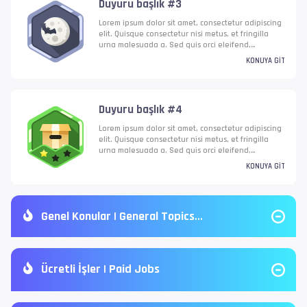
Duyuru başlık #3
Nulla id gravida neque.
Lorem ipsum dolor sit amet, consectetur adipiscing
elit. Quisque consectetur nisi metus, et fringilla
urna malesuada a. Sed quis orci eleifend,
dignissim augue vel, ultricies tellus. Nullam nec
KONUYA GIT
velit finibus mi bibendum auctor eget quis risus.
Nunc interdum mattis sem at gravida. Vestibulum ac
ante laoreet, condimentum massa in, elementum
ante. Mauris vitae odio id lectus semper facilisis.
Duyuru başlık #4
Nulla id gravida neque.
Lorem ipsum dolor sit amet, consectetur adipiscing
elit. Quisque consectetur nisi metus, et fringilla
urna malesuada a. Sed quis orci eleifend,
dignissim augue vel, ultricies tellus. Nullam nec
KONUYA GIT
velit finibus mi bibendum auctor eget quis risus.
Nunc interdum mattis sem at gravida. Vestibulum ac
ante laoreet, condimentum massa in, elementum
ante. Mauris vitae odio id lectus semper facilisis.
Genel Konular | General Topics
Nulla id gravida neque.
Ücretli İşler | Paid Jobs