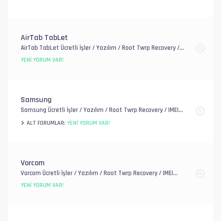
AirTab TabLet
AirTab TabLet Ücretli İşler / Yazılım / Root Twrp Recovery /
IMEI Onarım / EFS, FRP ve Account / Genel Donanım Sorunlar
YENI YORUM VAR!
Samsung
Samsung Ücretli İşler / Yazılım / Root Twrp Recovery / IMEI
Onarım / EFS, FRP ve Account / Genel Donanım Sorunlar
ALT FORUMLAR:
YENI YORUM VAR!
Vorcom
Vorcom Ücretli İşler / Yazılım / Root Twrp Recovery / IMEI
Onarım / EFS, FRP ve Mi Account / Genel Donanım Sorunlar
YENI YORUM VAR!