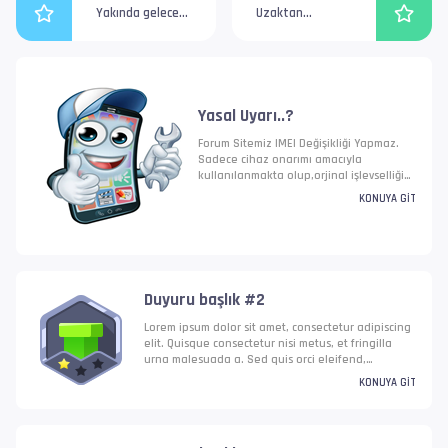
Yakında gelecek
Uzaktan
Heyecan verici
bağlantı ile
güncellemeler
cihazlarınızın
için bizi izlemeye
yazılımsal
devam edin!
sorunları ücretli
olarak giderilir.
Yasal Uyarı..?
İrtibat
Numaralarımız:
Forum Sitemiz IMEI Değişikliği Yapmaz.
Sadece cihaz onarımı amacıyla
kullanılanmakta olup,orjinal işlevselliği
geri kazandırır. Yetkisiz IMEI değişikliği
KONUYA GIT
yasal değildir ve kesinlikle yasaktır.
Duyuru başlık #2
Lorem ipsum dolor sit amet, consectetur adipiscing
elit. Quisque consectetur nisi metus, et fringilla
urna malesuada a. Sed quis orci eleifend,
dignissim augue vel, ultricies tellus. Nullam nec
KONUYA GIT
velit finibus mi bibendum auctor eget quis risus.
Nunc interdum mattis sem at gravida. Vestibulum ac
ante laoreet, condimentum massa in, elementum
ante. Mauris vitae odio id lectus semper facilisis.