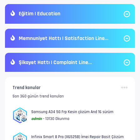
Eğitim | Education
Memnuniyet Hattı | Satisfaction Line
Şikayet Hattı | Complaint Line
Trend konular
Son 360 günün trend konuları
Samsung A34 5G Frp Kesin çözüm And 16 sürüm
admin
- 13130 Okunma
Infinix Smart 8 Pro (X6525B) İmei Repair Basit Çözüm