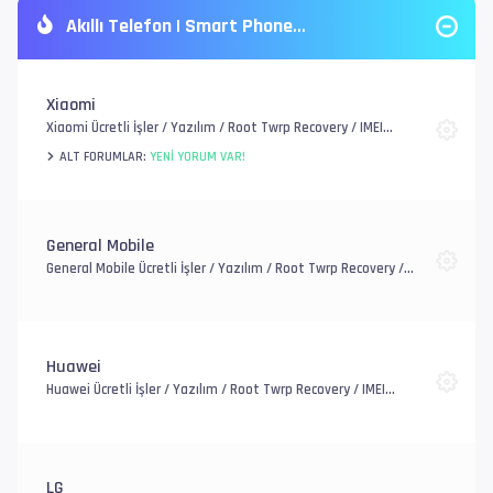
Akıllı Telefon | Smart Phone
Xiaomi
Xiaomi Ücretli İşler / Yazılım / Root Twrp Recovery / IMEI
Onarım / EFS, FRP ve Mi Account / Genel Donanım Sorunlar
ALT FORUMLAR:
YENI YORUM VAR!
General Mobile
General Mobile Ücretli İşler / Yazılım / Root Twrp Recovery /
IMEI Onarım / EFS, FRP ve Account / Genel Donanım Sorunlar
Huawei
Huawei Ücretli İşler / Yazılım / Root Twrp Recovery / IMEI
Onarım / EFS, FRP ve Account / Genel Donanım Sorunlar
LG