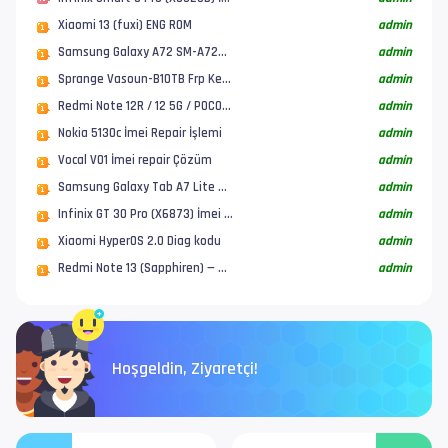
Xiaomi 13 (fuxi) ENG ROM
admin
Samsung Galaxy A72 SM-A725F Frp baypas Kesin çözümü
admin
Sprange Vasoun-B10TB Frp Kesin çözümü
admin
Redmi Note 12R / 12 5G / POCO M6 Pro 5G (sky&river) Direnç yeri
admin
Nokia 5130c İmei Repair İşlemi
admin
Vocal V01 İmei repair Çözüm
admin
Samsung Galaxy Tab A7 Lite Tablet (SM-T220) Frp Kesin Çözüm
admin
Infinix GT 30 Pro (X6873) İmei Repair
admin
Xiaomi HyperOS 2.0 Diag kodu
admin
Redmi Note 13 (Sapphiren) — HyperOS 2 İmei Repair
admin
Hoşgeldin, Ziyaretçi!