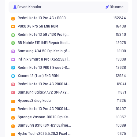
Favori Konular
Okunma
Redmi Note 13 Pro 4G / POCO M6 Pro (Emerald) Repair İşlemi [ Direnç gerektirmez ]
152244
POCO X6 Pro 5G ENG ROM
16438
Redmi Note 13 5G / 13R Pro (gold) ENG ROM
15340
BB Mobile E111 IMEI Repair Kodları
13975
Samsung A34 5G Frp Kesin çözüm And 16 sürüm
13130
Infinix Smart 8 Pro (X6525B) İmei Repair Basit Çözüm
13008
Redmi Note 10 PRO ( Sweet-Sweetin) Dokunmatik Basmama Sorunu Çözümü.
12928
Xiaomi 13 (fuxi) ENG ROM
12684
Redmi Note 13 Pro 4G POCO M6 Pro (emerald) HyperOS 2.x Modem Yükleme
12641
Samsung Galaxy A72 SM-A725F Frp baypas Kesin çözümü
11671
Hyperos3 diag kodu
11226
Redmi Note 13 Pro 4G POCO M6 Pro (emerald) HyperOS 2.x İmei Repair işlemi
10497
Sprange Vasoun-B10TB Frp Kesin çözümü
10357
SamSung B310 (SM-B310E)İmei Repair tek tık
10089
Hydra Tool v2025.5.20.3 Pixel Repair Security Functions and New Samsung Firehose
9375