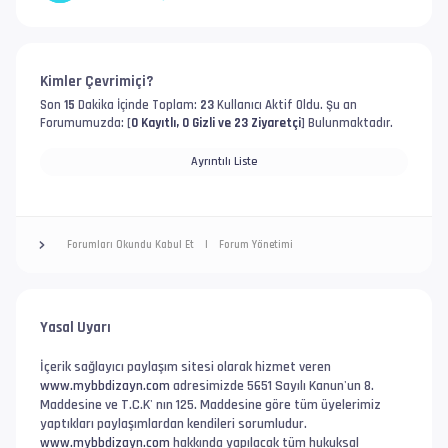
Kimler Çevrimiçi?
Son
15
Dakika İçinde Toplam:
23
Kullanıcı Aktif Oldu. Şu an
Forumumuzda: [
0 Kayıtlı, 0 Gizli ve 23 Ziyaretçi
] Bulunmaktadır.
Ayrıntılı Liste
Forumları Okundu Kabul Et
|
Forum Yönetimi
Yasal Uyarı
İçerik sağlayıcı paylaşım sitesi olarak hizmet veren
www.mybbdizayn.com
adresimizde 5651 Sayılı Kanun'un 8.
Maddesine ve T.C.K' nın 125. Maddesine göre tüm üyelerimiz
yaptıkları paylaşımlardan kendileri sorumludur.
www.mybbdizayn.com
hakkında yapılacak tüm hukuksal