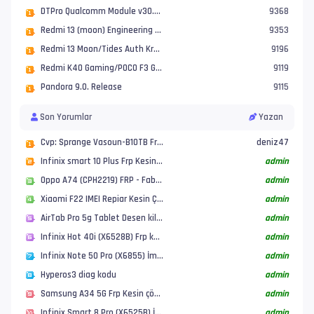
DTPro Qualcomm Module v30.0.0.01(Nobody)UFS •Huawei Nova 11 Series IMEI repair |•Xiao
9368
Redmi 13 (moon) Engineering ROM
9353
Redmi 13 Moon/Tides Auth Kredisiz Rom Yükleme
9196
Redmi K40 Gaming/POCO F3 GT (ares) HyperOS Sorunsuz Yükleme
9119
Pandora 9.0. Release
9115
Son Yorumlar
Yazan
Cvp: Sprange Vasoun-B10TB Frp Kesin çözümü
deniz47
Infinix smart 10 Plus Frp Kesin Çözüm
admin
Oppo A74 (CPH2219) FRP - Fabrika Ayarlarına Sıfırlama
admin
Xiaomi F22 IMEI Repiar Kesin Çözüm
admin
AirTab Pro 5g Tablet Desen kilidi Frp Kesin çözüm
admin
Infinix Hot 40i (X6528B) Frp kesin Çözümü
admin
Infinix Note 50 Pro (X6855) İmei repiar Çözümü
admin
Hyperos3 diag kodu
admin
Samsung A34 5G Frp Kesin çözüm And 16 sürüm
admin
Infinix Smart 8 Pro (X6525B) İmei Repair Basit Çözüm
admin