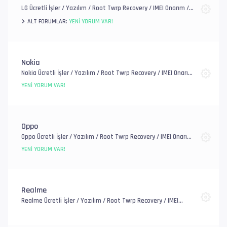
LG Ücretli İşler / Yazılım / Root Twrp Recovery / IMEI Onarım /
EFS, FRP ve Account / Genel Donanım Sorunlar
ALT FORUMLAR:
YENI YORUM VAR!
Nokia
Nokia Ücretli İşler / Yazılım / Root Twrp Recovery / IMEI Onarım
/ EFS, FRP ve Account / Genel Donanım Sorunlar
YENI YORUM VAR!
Oppo
Oppo Ücretli İşler / Yazılım / Root Twrp Recovery / IMEI Onarım
/ EFS, FRP ve Account / Genel Donanım Sorunlar
YENI YORUM VAR!
Realme
Realme Ücretli İşler / Yazılım / Root Twrp Recovery / IMEI
Onarım / EFS, FRP ve Account / Genel Donanım Sorunlar