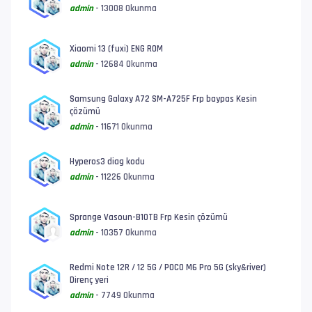
admin
- 13008 Okunma
Xiaomi 13 (fuxi) ENG ROM
admin
- 12684 Okunma
Samsung Galaxy A72 SM-A725F Frp baypas Kesin
çözümü
admin
- 11671 Okunma
Hyperos3 diag kodu
admin
- 11226 Okunma
Sprange Vasoun-B10TB Frp Kesin çözümü
admin
- 10357 Okunma
Redmi Note 12R / 12 5G / POCO M6 Pro 5G (sky&river)
Direnç yeri
admin
- 7749 Okunma