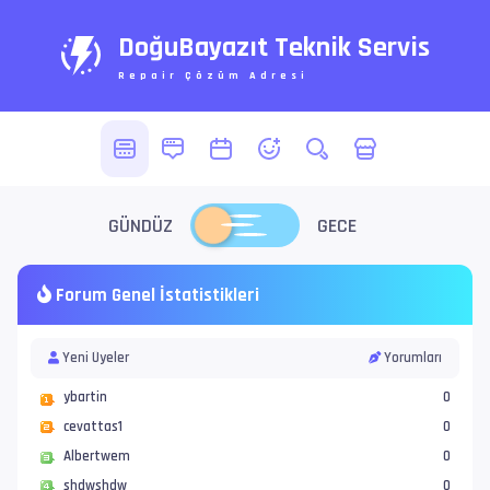
DoğuBayazıt Teknik Servis
Repair Çözüm Adresi
Forum Genel İstatistikleri
Yeni Üyeler
Yorumları
ybartin
0
cevattas1
0
Albertwem
0
shdwshdw
0