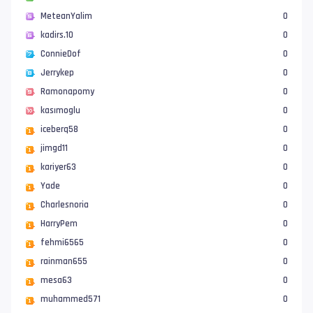
MeteanYalim
0
kadirs.10
0
ConnieDof
0
Jerrykep
0
Ramonapomy
0
kasımoglu
0
iceberq58
0
jimgd11
0
kariyer63
0
Yade
0
Charlesnoria
0
HarryPem
0
fehmi6565
0
rainman655
0
mesa63
0
muhammed571
0