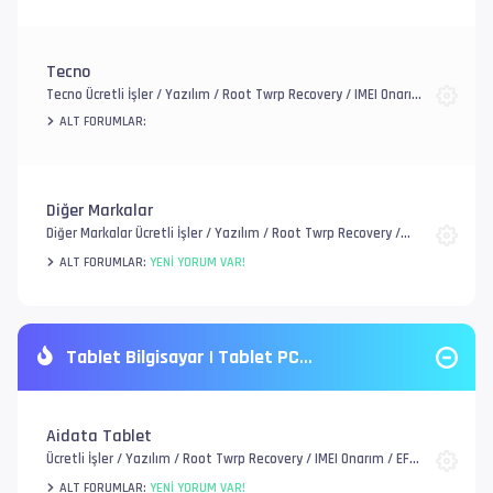
Tecno
Tecno Ücretli İşler / Yazılım / Root Twrp Recovery / IMEI Onarım
/ EFS, FRP ve Account / Genel Donanım Sorunlar
ALT FORUMLAR:
Diğer Markalar
Diğer Markalar Ücretli İşler / Yazılım / Root Twrp Recovery /
IMEI Onarım / EFS, FRP ve Account / Genel Donanım Sorunlar
ALT FORUMLAR:
YENI YORUM VAR!
Tablet Bilgisayar | Tablet PC
Aidata Tablet
Ücretli İşler / Yazılım / Root Twrp Recovery / IMEI Onarım / EFS,
FRP ve Account / Genel Donanım Sorunlar
ALT FORUMLAR:
YENI YORUM VAR!