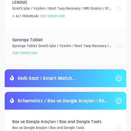
LENOVO
Ücretli İşler / Yazılım / Root Twrp Recovery / IMEI Onarım / EFS,
FRP ve Mi Account / Genel Donanım Sorunlar
ALT FORUMLAR:
YENI YORUM VAR!
Sprange Tablet
Sprange Tablet Ücretli İşler / Yazılım / Root Twrp Recovery /
IMEI Onarım / EFS, FRP ve Account / Genel Donanım Sorunlar
YENI YORUM VAR!
Akıllı Saat | Smart Watch
Schematics / Box ve Dongle Araçları | Box
and Dongle Tools
Box ve Dongle Araçları | Box and Dongle Tools
Box ve Dongle Araçları | Box and Dongle Tools