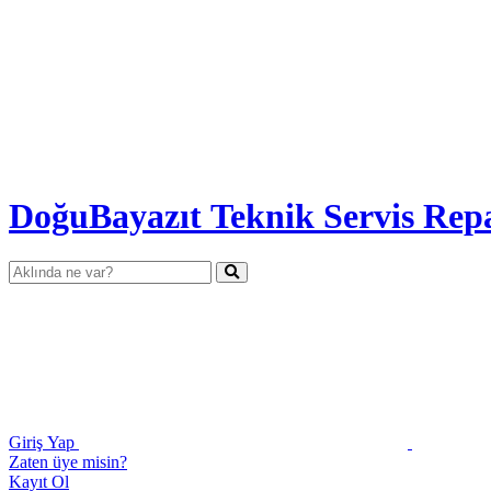
DoğuBayazıt Teknik Servis
Rep
Giriş Yap
Zaten üye misin?
Kayıt Ol