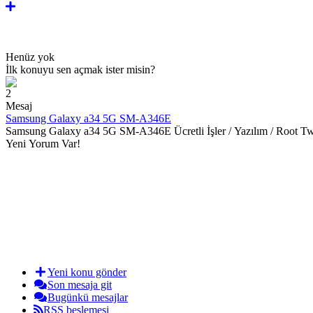
Henüz yok
İlk konuyu sen açmak ister misin?
2
Mesaj
Samsung Galaxy a34 5G SM-A346E
Samsung Galaxy a34 5G SM-A346E Ücretli İşler / Yazılım / Root T
Yeni Yorum Var!
Yeni konu gönder
Son mesaja git
Bugünkü mesajlar
RSS beslemesi