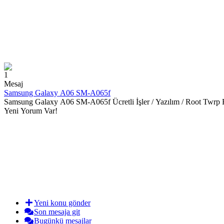
1
Mesaj
Samsung Galaxy A06 SM-A065f
Samsung Galaxy A06 SM-A065f Ücretli İşler / Yazılım / Root Twrp
Yeni Yorum Var!
Yeni konu gönder
Son mesaja git
Bugünkü mesajlar