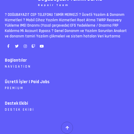
Repair Team
? DOĞUBAYAZIT CEP TELEFONU TAMİR MERKEZİ ?️ Ücretli Yazılım & Donanım
Hizmetleri ? Mobil Cihaz Yazılım Hizmetleri Root Atma TWRP Recovery
Yükleme IMEI Onarımı (Yasal çerçevede) EFS Yedekleme / Onarma FRP
Kaldırma Mi Account Bypass ? Genel Donanım ve Yazılım Sorunları Anakart
ve donanım tamiri Yazılım çökmeleri ve sistem hataları Veri kurtarma
Bağlantılar
NAVIGATION
RSS
Ücretli İşler | Paid Jobs
Arşiv
PREMIUM
Ajanda
İletişim
İstek
Destek Ekibi
Forum Yönetimi
Paketler
Forumları Okundu Kabul Et
DESTEK EKIBI
Özel tema
Premium üyelikler
S
E
Y
Ücretli İşler