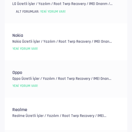
LG Ücretli İşler / Yazılım / Root Twrp Recovery / IMEI Onarım /
EFS, FRP ve Account / Genel Donanım Sorunlar
ALT FORUMLAR:
YENI YORUM VAR!
Nokia
Nokia Ücretli İşler / Yazılım / Root Twrp Recovery / IMEI Onarım
/ EFS, FRP ve Account / Genel Donanım Sorunlar
YENI YORUM VAR!
Oppo
Oppo Ücretli İşler / Yazılım / Root Twrp Recovery / IMEI Onarım
/ EFS, FRP ve Account / Genel Donanım Sorunlar
YENI YORUM VAR!
Realme
Realme Ücretli İşler / Yazılım / Root Twrp Recovery / IMEI
Onarım / EFS, FRP ve Account / Genel Donanım Sorunlar