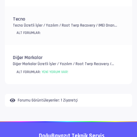
Tecno
Tecno Ücretli İşler / Yazılım / Root Twrp Recovery / IMEI Onarım
/ EFS, FRP ve Account / Genel Donanım Sorunlar
ALT FORUMLAR:
Diğer Markalar
Diğer Markalar Ücretli İşler / Yazılım / Root Twrp Recovery /
IMEI Onarım / EFS, FRP ve Account / Genel Donanım Sorunlar
ALT FORUMLAR:
YENI YORUM VAR!
Forumu Görüntüleyenler:
1 Ziyaretçi
DoğuBayazıt Teknik Servis