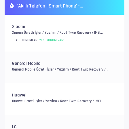
'Akıllı Telefon | Smart Phone' -
Kategorisindeki Alt Forumlar
Xiaomi
Xiaomi Ücretli İşler / Yazılım / Root Twrp Recovery / IMEI
Onarım / EFS, FRP ve Mi Account / Genel Donanım Sorunlar
ALT FORUMLAR:
YENI YORUM VAR!
General Mobile
General Mobile Ücretli İşler / Yazılım / Root Twrp Recovery /
IMEI Onarım / EFS, FRP ve Account / Genel Donanım Sorunlar
Huawei
Huawei Ücretli İşler / Yazılım / Root Twrp Recovery / IMEI
Onarım / EFS, FRP ve Account / Genel Donanım Sorunlar
LG