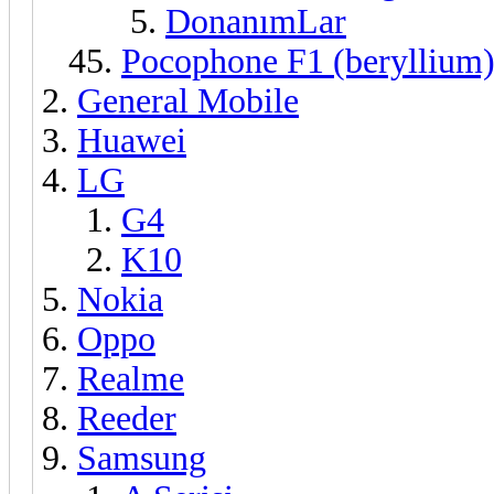
DonanımLar
Pocophone F1 (beryllium
General Mobile
Huawei
LG
G4
K10
Nokia
Oppo
Realme
Reeder
Samsung