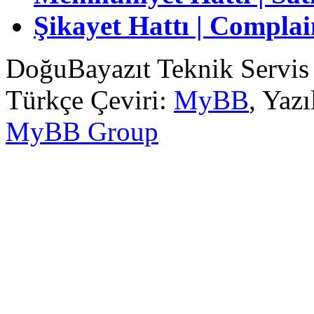
Şikayet Hattı | Complai
DoğuBayazıt Teknik Servis
Türkçe Çeviri:
MyBB
, Yaz
MyBB Group