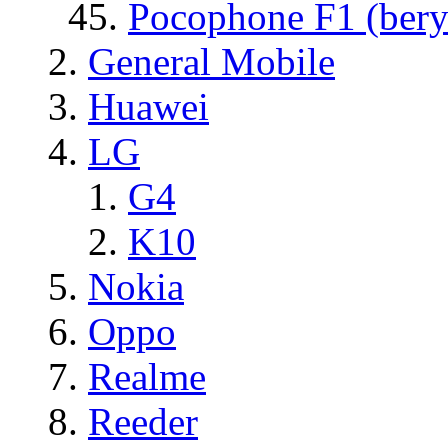
Pocophone F1 (bery
General Mobile
Huawei
LG
G4
K10
Nokia
Oppo
Realme
Reeder