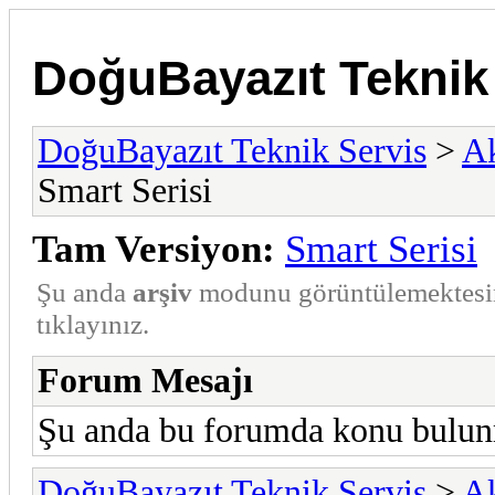
DoğuBayazıt Teknik
DoğuBayazıt Teknik Servis
>
Ak
Smart Serisi
Tam Versiyon:
Smart Serisi
Şu anda
arşiv
modunu görüntülemektesi
tıklayınız.
Forum Mesajı
Şu anda bu forumda konu bulunm
DoğuBayazıt Teknik Servis
>
Ak