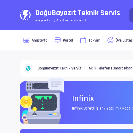
DoğuBayazıt Teknik Servis
Repair Çözüm Adresi
Anasayfa
Portal
Takvim
Üye Listes
DoğuBayazıt Teknik Servis
Akıllı Telefon | Smart Phon
Infinix
Infinix Ücretli İşler / Yazılım / Ro