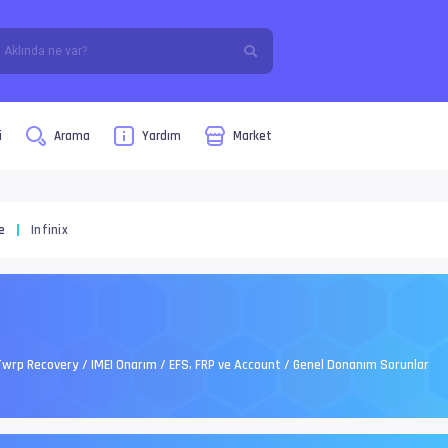
i
Arama
Yardım
Market
e
Infinix
ot Twrp Recovery / IMEI Onarım / EFS, FRP ve Account / Genel Donanım Sorunlar