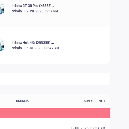
Infinix GT 30 Pro (X6873)...
admin
• 09-28-2025, 12:17 PM
Infinix Hot 40i (X6528B) ...
admin
• 05-13-2026, 08:47 AM
OKUNMA
SON YORUM
[
+
]
06-03-2025, 09:24 AM