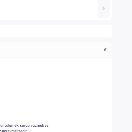
#1
 görüntülemek, cevap yazmak ve
ız gerekmektedir.