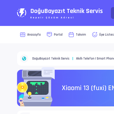
DoğuBayazıt Teknik Servis
Repair Çözüm Adresi
Anasayfa
Portal
Takvim
Üye Listes
DoğuBayazıt Teknik Servis
Akıllı Telefon | Smart Phon
Xiaomi 13 (fuxi) 