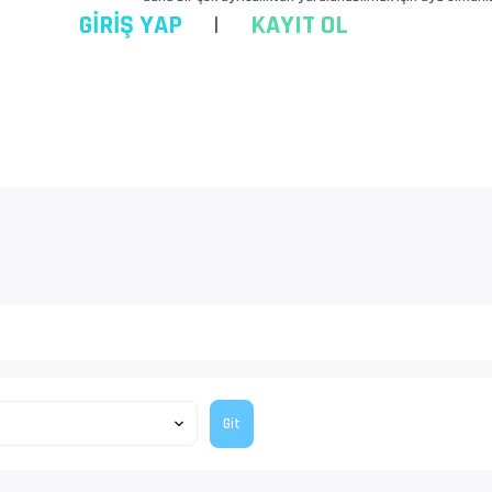
GİRİŞ YAP
|
KAYIT OL