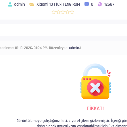
admin
Xiaomi 13 (fuxi) ENG ROM
0
12687
zenleme: 01-13-2026, 01:24 PM, Düzenleyen:
admin
.)
DİKKAT!
Görüntülemeye çalıştığınız ileti, ziyaretçilere gizlenmiştir. İçeriği
daha bir çok ayrıcalıktan yaralanabilmek için üye olman