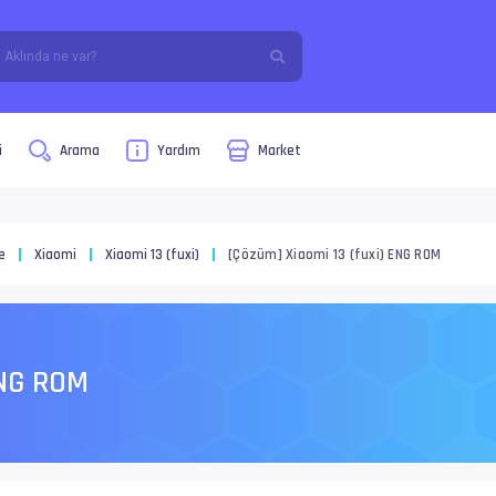
i
Arama
Yardım
Market
e
Xiaomi
Xiaomi 13 (fuxi)
[Çözüm] Xiaomi 13 (fuxi) ENG ROM
ENG ROM