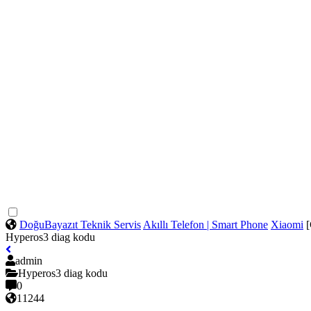
DoğuBayazıt Teknik Servis
Akıllı Telefon | Smart Phone
Xiaomi
Hyperos3 diag kodu
admin
Hyperos3 diag kodu
0
11244