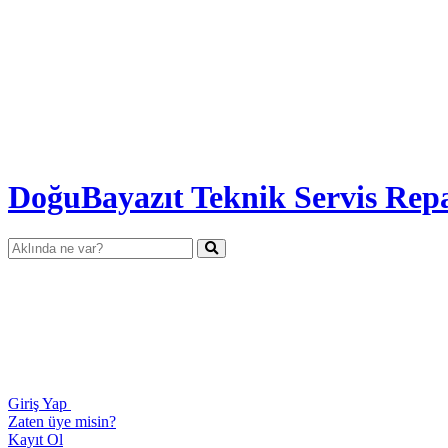
DoğuBayazıt Teknik Servis
Repa
Giriş Yap
Zaten üye misin?
Kayıt Ol