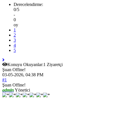
Derecelendirme:
0/5
-
0
oy
1
2
3
4
5
Konuyu Okuyanlar:
1 Ziyaretçi
Şuan Offine!
03-05-2026, 04:38 PM
#1
Şuan Offine!
admin
Yönetici