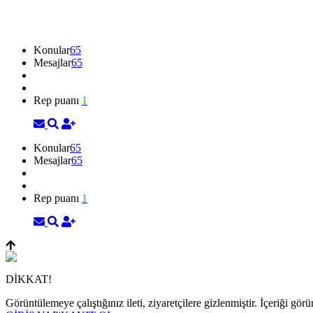
Konular
65
Mesajlar
65
Rep puanı
1
Konular
65
Mesajlar
65
Rep puanı
1
DİKKAT!
Görüntülemeye çalıştığınız ileti, ziyaretçilere gizlenmiştir. İçeriği 