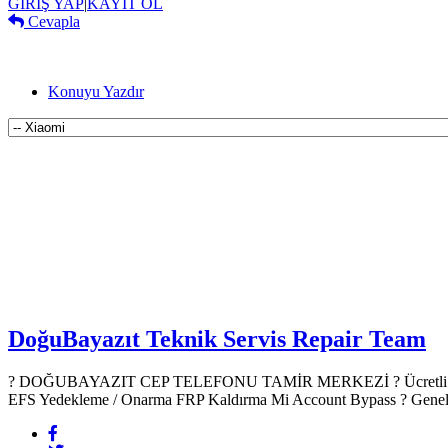
GİRİŞ YAP
|
KAYIT OL
Cevapla
Konuyu Yazdır
DoğuBayazıt Teknik Servis
Repair Team
? DOĞUBAYAZIT CEP TELEFONU TAMİR MERKEZİ ?️ Ücretli Yazılım
EFS Yedekleme / Onarma FRP Kaldırma Mi Account Bypass ? Genel Don