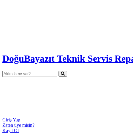
DoğuBayazıt Teknik Servis
Rep
Giriş Yap
Zaten üye misin?
Kayıt Ol