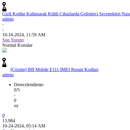
Gizli Kodlar Kullanarak Kilitli Cihazlarda Geliştirici Seçenekleri Nasıl 
admin
-
-
10-16-2024, 11:59 AM
Son Yorum
:
Normal Konular
[Çözüm] BB Mobile E111 IMEI Repair Kodları
admin
Derecelendirme:
0/5
-
0
oy
0
13,984
10-24-2024, 05:14 AM