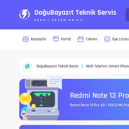
DoğuBayazıt Teknik Servis
Repair Çözüm Adresi
Anasayfa
Portal
Takvim
Üye Listes
DoğuBayazıt Teknik Servis
Akıllı Telefon | Smart Phon
Redmi Note 13 Pr
Redmi Note 13 Pro 4G / POCO M6 Pro 