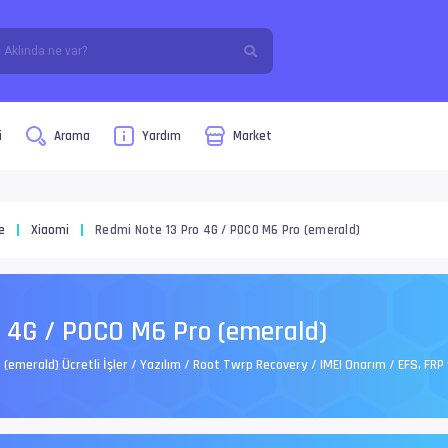
i
Arama
Yardım
Market
e
Xiaomi
Redmi Note 13 Pro 4G / POCO M6 Pro (emerald)
o 4G / POCO M6 Pro (emerald)
(emerald) Ücretli İşler / Yazılım / Root Twrp Recovery / IMEI Onarım / EFS, FR