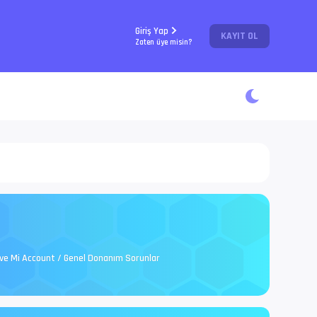
Giriş Yap
KAYIT OL
Zaten üye misin?
P ve Mi Account / Genel Donanım Sorunlar