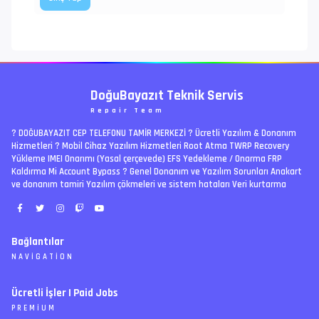
DoğuBayazıt Teknik Servis
Repair Team
? DOĞUBAYAZIT CEP TELEFONU TAMİR MERKEZİ ?️ Ücretli Yazılım & Donanım
Hizmetleri ? Mobil Cihaz Yazılım Hizmetleri Root Atma TWRP Recovery
Yükleme IMEI Onarımı (Yasal çerçevede) EFS Yedekleme / Onarma FRP
Kaldırma Mi Account Bypass ? Genel Donanım ve Yazılım Sorunları Anakart
ve donanım tamiri Yazılım çökmeleri ve sistem hataları Veri kurtarma
Bağlantılar
NAVIGATION
RSS
Ücretli İşler | Paid Jobs
Arşiv
PREMIUM
Ajanda