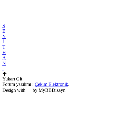
S
E
Y
İ
T
H
A
N
.
Yukarı Git
Forum yazılımı :
Çekim Elektronik
.
Design with
by MyBBDizayn