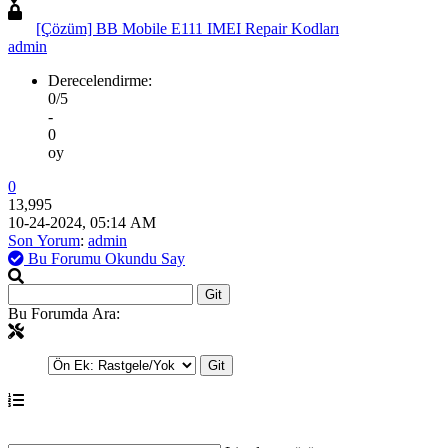
[Çözüm] BB Mobile E111 IMEI Repair Kodları
admin
Derecelendirme:
0/5
-
0
oy
0
13,995
10-24-2024, 05:14 AM
Son Yorum
:
admin
Bu Forumu Okundu Say
Bu Forumda Ara: