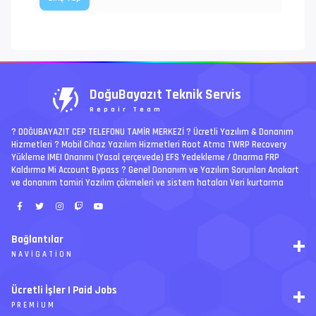
DoğuBayazıt Teknik Servis
Repair Team
? DOĞUBAYAZIT CEP TELEFONU TAMİR MERKEZİ ?️ Ücretli Yazılım & Donanım
Hizmetleri ? Mobil Cihaz Yazılım Hizmetleri Root Atma TWRP Recovery
Yükleme IMEI Onarımı (Yasal çerçevede) EFS Yedekleme / Onarma FRP
Kaldırma Mi Account Bypass ? Genel Donanım ve Yazılım Sorunları Anakart
ve donanım tamiri Yazılım çökmeleri ve sistem hataları Veri kurtarma
Bağlantılar
NAVIGATION
RSS
Ücretli İşler | Paid Jobs
Arşiv
PREMIUM
Ajanda