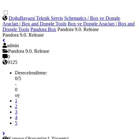
DoğuBayazıt Teknik Servis
Schematics / Box ve Dongle
Araçları | Box and Dongle Tools
Box ve Dongle Araçları | Box and
Dongle Tools
Pandora Box
Pandora 9.0. Release
Pandora 9.0. Release
admin
Pandora 9.0. Release
0
9125
Derecelendirme:
0/5
-
0
oy
1
2
3
4
5
Konuyu Okuyanlar:
1 Ziyaretçi