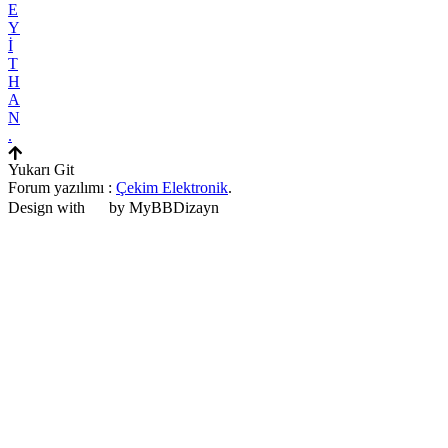
E
Y
İ
T
H
A
N
.
Yukarı Git
Forum yazılımı :
Çekim Elektronik
.
Design with
by MyBBDizayn