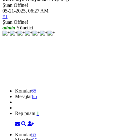
Şuan Offine!
05-21-2025, 06:27 AM
#1
Şuan Offine!
admin
Yönetici
Konular
65
Mesajlar
65
Rep puanı
1
Konular
65