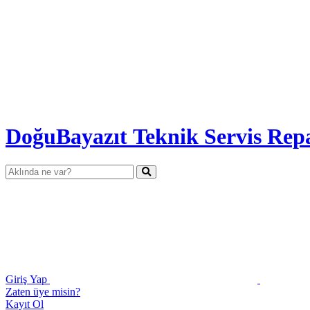
DoğuBayazıt Teknik Servis
Rep
Giriş Yap
Zaten üye misin?
Kayıt Ol