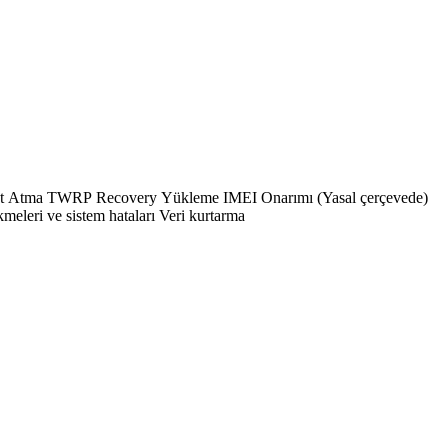
EFS Yedekleme / Onarma FRP Kaldırma Mi Account Bypass ? Genel Donanım ve Yazılım Sorunları Anakart ve donanım tamiri Yazılım çökmeleri ve sistem hataları Veri kurtarma