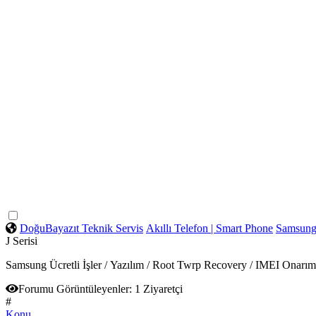
DoğuBayazıt Teknik Servis
Akıllı Telefon | Smart Phone
Samsun
J Serisi
Samsung Ücretli İşler / Yazılım / Root Twrp Recovery / IMEI Onar
Forumu Görüntüleyenler:
1 Ziyaretçi
#
Konu