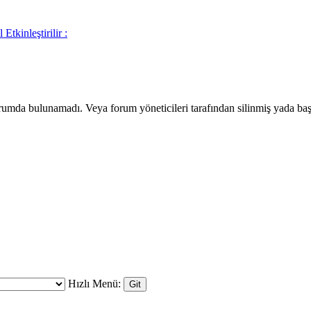
Etkinleştirilir :
orumda bulunamadı. Veya forum yöneticileri tarafından silinmiş yada başk
Hızlı Menü: