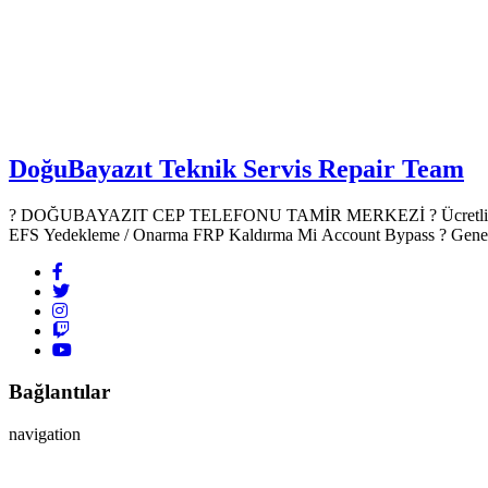
DoğuBayazıt Teknik Servis
Repair Team
? DOĞUBAYAZIT CEP TELEFONU TAMİR MERKEZİ ?️ Ücretli Yazılım & Donanım Hizmetleri ? Mobil Cihaz Yazılım Hizmetleri Root Atma TWRP Recovery Yükleme IMEI Onarımı (Yasal çerçevede)
Bağlantılar
navigation