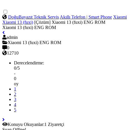
DoğuBayazıt Teknik Servis
Akıllı Telefon | Smart Phone
Xiaomi
Xiaomi 13 (fuxi)
[Çözüm] Xiaomi 13 (fuxi) ENG ROM
Xiaomi 13 (fuxi) ENG ROM
admin
Xiaomi 13 (fuxi) ENG ROM
0
12710
Derecelendirme:
0/5
-
0
oy
1
2
3
4
5
Konuyu Okuyanlar:
1 Ziyaretçi
Şuan Offine!