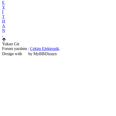
E
Y
İ
T
H
A
N
.
Yukarı Git
Forum yazılımı :
Çekim Elektronik
.
Design with
by MyBBDizayn