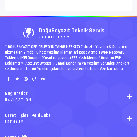
DoğuBayazıt Teknik Servis
Repair Team
? DOĞUBAYAZIT CEP TELEFONU TAMİR MERKEZİ ?️ Ücretli Yazılım & Donanım
Hizmetleri ? Mobil Cihaz Yazılım Hizmetleri Root Atma TWRP Recovery
Yükleme IMEI Onarımı (Yasal çerçevede) EFS Yedekleme / Onarma FRP
Kaldırma Mi Account Bypass ? Genel Donanım ve Yazılım Sorunları Anakart
ve donanım tamiri Yazılım çökmeleri ve sistem hataları Veri kurtarma
Bağlantılar
NAVIGATION
RSS
Ücretli İşler | Paid Jobs
Arşiv
PREMIUM
Ajanda
İletişim
İstek