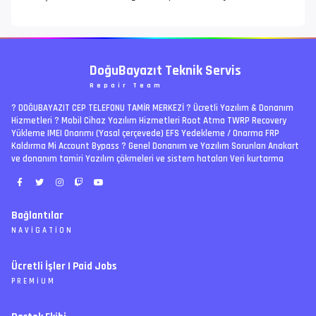
DoğuBayazıt Teknik Servis
Repair Team
? DOĞUBAYAZIT CEP TELEFONU TAMİR MERKEZİ ?️ Ücretli Yazılım & Donanım
Hizmetleri ? Mobil Cihaz Yazılım Hizmetleri Root Atma TWRP Recovery
Yükleme IMEI Onarımı (Yasal çerçevede) EFS Yedekleme / Onarma FRP
Kaldırma Mi Account Bypass ? Genel Donanım ve Yazılım Sorunları Anakart
ve donanım tamiri Yazılım çökmeleri ve sistem hataları Veri kurtarma
Bağlantılar
NAVIGATION
RSS
Ücretli İşler | Paid Jobs
Arşiv
PREMIUM
Ajanda
İletişim
İstek