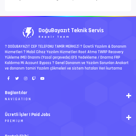
DoğuBayazıt Teknik Servis
Repair Team
? DOĞUBAYAZIT CEP TELEFONU TAMİR MERKEZİ ?️ Ücretli Yazılım & Donanım
Hizmetleri ? Mobil Cihaz Yazılım Hizmetleri Root Atma TWRP Recovery
Yükleme IMEI Onarımı (Yasal çerçevede) EFS Yedekleme / Onarma FRP
Kaldırma Mi Account Bypass ? Genel Donanım ve Yazılım Sorunları Anakart
ve donanım tamiri Yazılım çökmeleri ve sistem hataları Veri kurtarma
Bağlantılar
NAVIGATION
RSS
Ücretli İşler | Paid Jobs
Arşiv
PREMIUM
Ajanda
İletişim
İstek