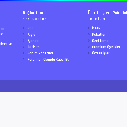
Bağlantılar
Ücretli İşler | Paid Jo
NAVIGATION
PREMIUM
RSS
İstek
anım
ry
Arşiv
Paketler
Ajanda
Özel tema
akart ve
İletişim
Premium üyelikler
Forum Yönetimi
Ücretli İşler
Forumları Okundu Kabul Et