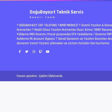
DoğuBayazıt Teknik Servis
Repair Team
? DOĞUBAYAZIT CEP TELEFONU TAMİR MERKEZİ ?️ Ücretli Yazılım & Don
Hizmetleri ? Mobil Cihaz Yazılım Hizmetleri Root Atma TWRP Recove
Yükleme IMEI Onarımı (Yasal çerçevede) EFS Yedekleme / Onarma FRP
Kaldırma Mi Account Bypass ? Genel Donanım ve Yazılım Sorunları An
donanım tamiri Yazılım çökmeleri ve sistem hataları Veri kurtarma
Forum yazılımı :
Çekim Elektronik
.