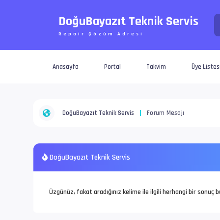
DoğuBayazıt Teknik Servis
Repair Çözüm Adresi
Anasayfa
Portal
Takvim
Üye Listes
DoğuBayazıt Teknik Servis
Forum Mesajı
DoğuBayazıt Teknik Servis
Üzgünüz, fakat aradığınız kelime ile ilgili herhangi bir sonuç