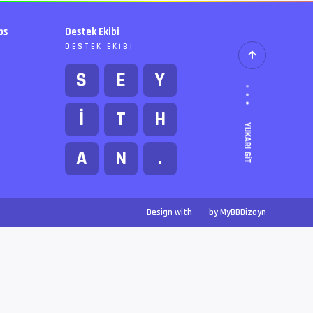
bs
Destek Ekibi
DESTEK EKIBI
S
E
Y
İ
T
H
YUKARI GIT
A
N
.
Design with
by MyBBDizayn