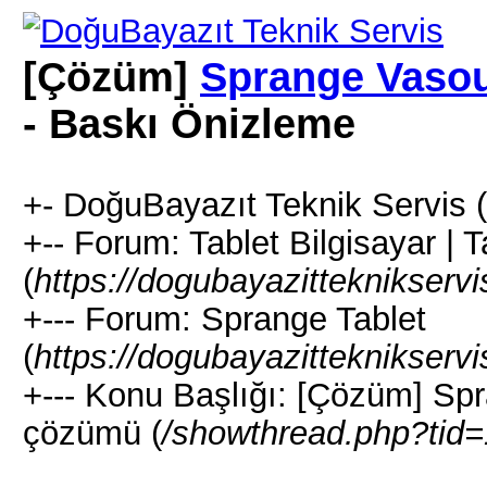
[Çözüm]
Sprange Vaso
- Baskı Önizleme
+- DoğuBayazıt Teknik Servis (
+-- Forum: Tablet Bilgisayar | 
(
https://dogubayazitteknikserv
+--- Forum: Sprange Tablet
(
https://dogubayazitteknikserv
+--- Konu Başlığı: [Çözüm] S
çözümü (
/showthread.php?tid