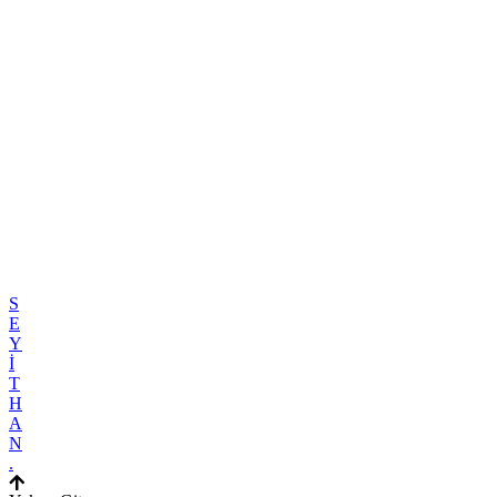
S
E
Y
İ
T
H
A
N
.